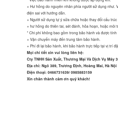
+ Hư hỏng do nguyên nhân phía người sử dụng như. Vậ
điện sai với hướng dẫn.
+ Người sử dụng tự ý sửa chữa hoặc thay đổi cấu trúc
+ hư hỏng do thiên tai, sét đánh, hỏa hoạn, hoặc môi
* Chi phí không bao gồm trong bảo hành và được tính 
+ Vận chuyển máy đến trung tâm bảo hành.
+ Phí đi lại bảo hành, khi bảo hành trực tiếp tại vị trí
Mọi chi tiết xin vui lòng liên hệ:
Cty TNHH Sản Xuất, Thương Mại Và Dịch Vụ Máy 
Địa chỉ: Ngõ 389, Trương Định, Hoàng Mai, Hà Nội
Điện thoại: 0466731639/ 0985883159
Xin chân thành cảm ơn quý khách!