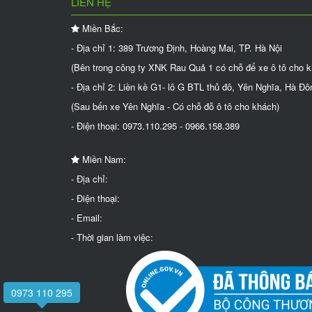
LIÊN HỆ
Miền Bắc:
- Địa chỉ 1: 389 Trương Định, Hoàng Mai, TP. Hà Nội
(Bên trong công ty XNK Rau Quả 1 có chỗ để xe ô tô cho 
- Địa chỉ 2: Liền kề G1- lô G BTL thủ đô, Yên Nghĩa, Hà Đô
(Sau bến xe Yên Nghĩa - Có chỗ đỗ ô tô cho khách)
- Điện thoại: 0973.110.295 - 0966.158.389
Miền Nam:
- Địa chỉ:
- Điện thoại:
- Email:
- Thời gian làm việc:
0973 110 295