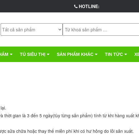
HOTLINE:
HẨM
TỦ SIÊU THỊ
SẢN PHẨM KHÁC
TIN TỨC
X
lại.
 và thời gian là 3 đến 5 ngày(tùy từng sản phẩm) tính từ khi hàng xuất k
được sửa chữa hoặc thay thế miễn phí khi có hư hỏng do lỗi sản xuất.