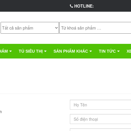
HOTLINE:
HẨM
TỦ SIÊU THỊ
SẢN PHẨM KHÁC
TIN TỨC
X
m