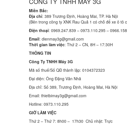
CÔNG TY TNHH MÁY 3G
Miền Bắc:
Địa chỉ
: 389 Trương Định, Hoàng Mai, TP. Hà Nội
(Bên trong công ty XNK Rau Quả 1 có chỗ để xe ô tô 
Điện thoại
: 0969.247.839 – 0973.110.295 – 0966.15
Email
: dienmay3g@gmail.com
Thời gian làm việc
: Thứ 2 – CN, 8H – 17:30H
THÔNG TIN
Công Ty TNHH Máy 3G
Mã số thuế/Số QĐ thành lập: 0104372323
Đại diện: Ông Đặng Văn Nhã
Địa chỉ: Số 389, Trương Định, Hoàng Mai, Hà Nội
Email: thietbimay3g@gmail.com
Hotline: 0973.110.295
GIỜ LÀM VIỆC
Thứ 2 – Thứ 7: 8h00 – 17h30 Chủ nhật: Trực