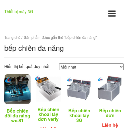
Thiết bị máy 3G
Trang chủ
/ Sản phẩm được gắn thẻ “bếp chiên đa năng”
bếp chiên đa năng
Hiển thị kết quả duy nhất
Bếp chiên
Bếp chiên
Bếp chiên
Bếp chiên
khoai tây
khoai tây
đơn
đôi đa năng
đơn verly
3G
wx-81
Liên hệ