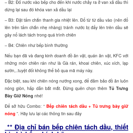
– B2: Đổ nước vào bếp cho đến khi nước chảy ra ở van xả dầu thì
dừng lại sau đó khóa van xả dầu lại
– B3: Đặt tấm chắn thanh gia nhiệt lên. Đổ từ từ dầu vào (nên đổ
lên trên tấm chắn nhẹ nhàng) tránh nước bị đẩy lên trên dầu sẽ
gây nổ lách tách trong quá trình chiên
– B4: Chiên như bếp bình thường
Nếu bạn đã và đang kinh doanh đồ ăn vặt, quán ăn vặt, KFC với
những món chiên rán như là Gà rán, khoai chiên, xúc xích, lạp
sườn,..tuyệt đối không thể bỏ qua mã máy này.
Đặc biệt, sau khi chiên nóng nướng xong, để đảm bảo đồ ăn luôn
nóng giòn, hấp dẫn bắt mắt. Đừng quên chọn thêm
Tủ Trưng
Bày Giữ Nóng
nhé!
Để sở hữu Combo: “
Bếp chiên tách dầu + Tủ trưng bày giữ
nóng
”. Hãy lưu lại các thông tin sau đây
** Địa chỉ bán bếp chiên tách dầu, thiết