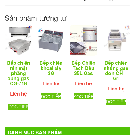
Sản phẩm tương tự
Bếp chiên
Bếp chiên
Bếp Chiên
Bếp chiên
khoai tây
rán mặt
Tách Dầu
nhúng gas
3G
phẳng
35L Gas
đơn CH –
dùng gas
G1
Liên hệ
CG-718
Liên hệ
Liên hệ
Liên hệ
ĐỌC TIẾP
ĐỌC TIẾP
ĐỌC TIẾP
ĐỌC TIẾP
DANH MỤC SẢN PHẨM