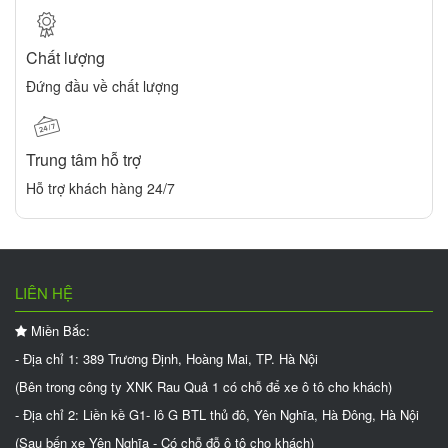
Chất lượng
Đứng đầu về chất lượng
Trung tâm hỗ trợ
Hỗ trợ khách hàng 24/7
LIÊN HỆ
Miền Bắc:
- Địa chỉ 1: 389 Trương Định, Hoàng Mai, TP. Hà Nội
(Bên trong công ty XNK Rau Quả 1 có chỗ để xe ô tô cho khách)
- Địa chỉ 2: Liền kề G1- lô G BTL thủ đô, Yên Nghĩa, Hà Đông, Hà Nội
(Sau bến xe Yên Nghĩa - Có chỗ đỗ ô tô cho khách)