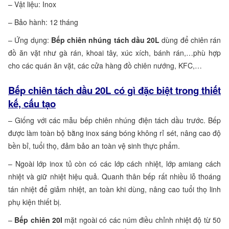
– Vật liệu: Inox
– Bảo hành: 12 tháng
– Ứng dụng:
Bếp chiên nhúng tách dầu 20L
dùng để chiên rán
đồ ăn vặt như gà rán, khoai tây, xúc xích, bánh rán,…phù hợp
cho các quán ăn vặt, các cửa hàng đồ chiên nướng, KFC,…
Bếp chiên tách dầu 20L có gì đặc biệt trong thiết
kế, cấu tạo
– Giống với các mẫu bếp chiên nhúng điện tách dầu trước. Bếp
được làm toàn bộ bằng inox sáng bóng không rỉ sét, nâng cao độ
bền bỉ, tuổi thọ, đảm bảo an toàn vệ sinh thực phẩm.
– Ngoài lớp inox tủ còn có các lớp cách nhiệt, lớp amiang cách
nhiệt và giữ nhiệt hiệu quả. Quanh thân bếp rất nhiều lỗ thoáng
tán nhiệt để giảm nhiệt, an toàn khi dùng, nâng cao tuổi thọ linh
phụ kiện thiết bị.
–
Bếp chiên 20l
mặt ngoài có các núm điều chỉnh nhiệt độ từ 50