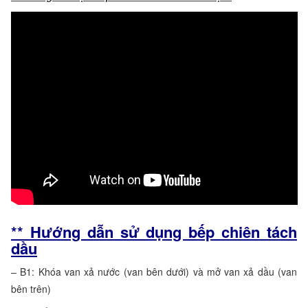
** Hướng dẫn sử dụng bếp chiên tách
dầu
– B1: Khóa van xả nước (van bên dưới) và mở van xả dầu (van
bên trên)