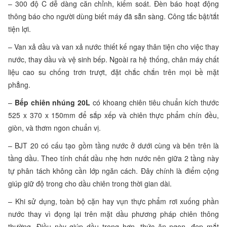
– 300 độ C dễ dàng căn chỉnh, kiểm soát. Đèn báo hoạt động
thông báo cho người dùng biết máy đã sẵn sàng. Công tắc bật/tắt
tiện lợi.
– Van xả dầu và van xả nước thiết kế ngay thân tiện cho việc thay
nước, thay dầu và vệ sinh bếp. Ngoài ra hệ thống, chân máy chất
liệu cao su chống trơn trượt, đặt chắc chắn trên mọi bề mặt
phẳng.
–
Bếp chiên nhúng 20L
có khoang chiên tiêu chuẩn kích thước
525 x 370 x 150mm để sắp xếp và chiên thực phẩm chín đều,
giòn, và thơm ngon chuẩn vị.
– BJT 20 có cấu tạo gồm tầng nước ở dưới cùng và bên trên là
tầng dầu. Theo tính chất dầu nhẹ hơn nước nên giữa 2 tầng này
tự phân tách không cần lớp ngăn cách. Đây chính là điểm cộng
giúp giữ độ trong cho dầu chiên trong thời gian dài.
– Khi sử dụng, toàn bộ cặn hay vụn thực phẩm rơi xuống phần
nước thay vì đọng lại trên mặt dầu phương pháp chiên thông
thường. Điều này giúp dầu trong hơn, thức ăn ngon, đẹp mắt