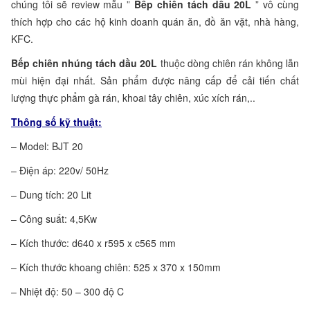
chúng tôi sẽ review mẫu ”
Bếp chiên tách dầu 20L
” vô cùng
thích hợp cho các hộ kinh doanh quán ăn, đồ ăn vặt, nhà hàng,
KFC.
Bếp chiên nhúng tách dầu 20L
thuộc dòng chiên rán không lẫn
mùi hiện đại nhất. Sản phẩm được nâng cấp để cải tiến chất
lượng thực phẩm gà rán, khoai tây chiên, xúc xích rán,..
Thông số kỹ thuật:
– Model: BJT 20
– Điện áp: 220v/ 50Hz
– Dung tích: 20 Lit
– Công suất: 4,5Kw
– Kích thước: d640 x r595 x c565 mm
– Kích thước khoang chiên: 525 x 370 x 150mm
– Nhiệt độ: 50 – 300 độ C