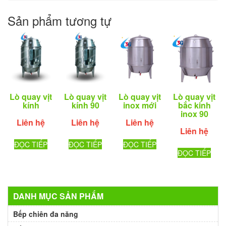
Sản phẩm tương tự
Lò quay vịt
Lò quay vịt
Lò quay vịt
Lò quay vịt
kính
kính 90
inox mới
bắc kinh
inox 90
Liên hệ
Liên hệ
Liên hệ
Liên hệ
ĐỌC TIẾP
ĐỌC TIẾP
ĐỌC TIẾP
ĐỌC TIẾP
DANH MỤC SẢN PHẨM
Bếp chiên đa năng