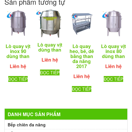
Sản phẩm tương tự
Lò quay vịt
Lò quay vịt
Lò quay
Lò quay vịt
dùng than
inox 90
heo, bê, dê
inox 80
dùng than
bằng than
dùng than
Liên hệ
đa năng
Liên hệ
2017
Liên hệ
ĐỌC TIẾP
Liên hệ
ĐỌC TIẾP
ĐỌC TIẾP
ĐỌC TIẾP
DANH MỤC SẢN PHẨM
Bếp chiên đa năng