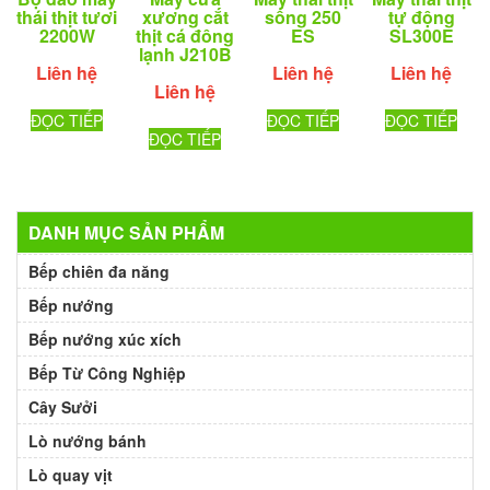
thái thịt tươi
xương cắt
sống 250
tự động
2200W
thịt cá đông
ES
SL300E
lạnh J210B
Liên hệ
Liên hệ
Liên hệ
Liên hệ
ĐỌC TIẾP
ĐỌC TIẾP
ĐỌC TIẾP
ĐỌC TIẾP
DANH MỤC SẢN PHẨM
Bếp chiên đa năng
Bếp nướng
Bếp nướng xúc xích
Bếp Từ Công Nghiệp
Cây Sưởi
Lò nướng bánh
Lò quay vịt