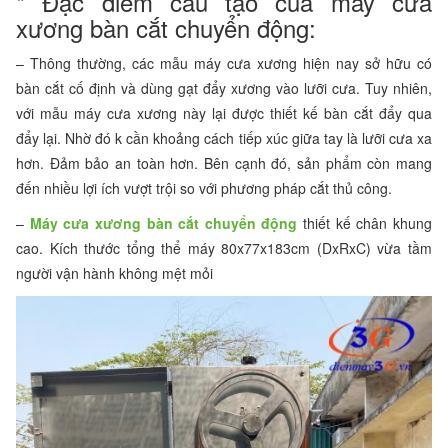
* Đặc điểm cấu tạo của máy cưa
xương bàn cắt chuyển động:
– Thông thường, các mẫu máy cưa xương hiện nay sở hữu có
bàn cắt cố định và dùng gạt đẩy xương vào lưỡi cưa. Tuy nhiên,
với mẫu máy cưa xương này lại được thiết kế bàn cắt đẩy qua
đẩy lại. Nhờ đó k cần khoảng cách tiếp xúc giữa tay là lưỡi cưa xa
hơn. Đảm bảo an toàn hơn. Bên cạnh đó, sản phẩm còn mang
đến nhiều lợi ích vượt trội so với phương pháp cắt thủ công.
–
Máy cưa xương bàn cắt chuyển động
thiết kế chân khung
cao. Kích thước tổng thể máy 80x77x183cm (DxRxC) vừa tầm
người vận hành không mệt mỏi