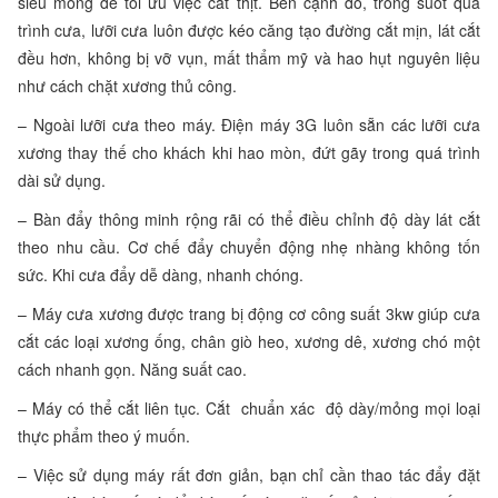
siêu mỏng để tối ưu việc cắt thịt. Bên cạnh đó, trong suốt quá
trình cưa, lưỡi cưa luôn được kéo căng tạo đường cắt mịn, lát cắt
đều hơn, không bị vỡ vụn, mất thẩm mỹ và hao hụt nguyên liệu
như cách chặt xương thủ công.
– Ngoài lưỡi cưa theo máy. Điện máy 3G luôn sẵn các lưỡi cưa
xương thay thế cho khách khi hao mòn, đứt gãy trong quá trình
dài sử dụng.
– Bàn đẩy thông minh rộng rãi có thể điều chỉnh độ dày lát cắt
theo nhu cầu. Cơ chế đẩy chuyển động nhẹ nhàng không tốn
sức. Khi cưa đẩy dễ dàng, nhanh chóng.
– Máy cưa xương được trang bị động cơ công suất 3kw giúp cưa
cắt các loại xương ống, chân giò heo, xương dê, xương chó một
cách nhanh gọn. Năng suất cao.
– Máy có thể cắt liên tục. Cắt chuẩn xác độ dày/mỏng mọi loại
thực phẩm theo ý muốn.
– Việc sử dụng máy rất đơn giản, bạn chỉ cần thao tác đẩy đặt