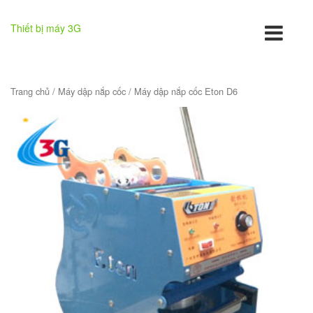
Thiết bị máy 3G
Trang chủ
/
Máy dập nắp cốc
/ Máy dập nắp cốc Eton D6