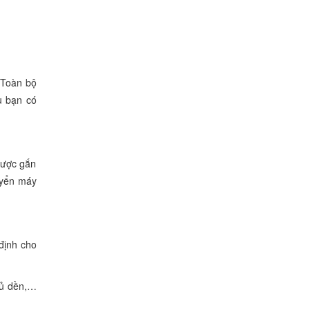
 Toàn bộ
ù bạn có
được gắn
uyển máy
định cho
 củ dền,…