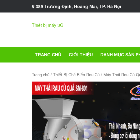
389 Trương Định, Hoàng Mai, TP. Hà Nội
Thiết bị máy 3G
TRANG CHỦ
GIỚI THIỆU
DANH MỤC SẢN P
Trang chủ
/
Thiết Bị Chế Biến Rau Củ
/ Máy Thái Rau Củ Q