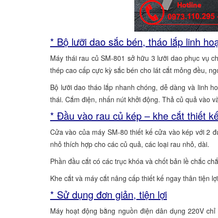
* Bộ lưỡi dao sắc bén, tháo lắp linh hoạ
Máy thái rau củ SM-801 sở hữu 3 lưỡi dao phục vụ cho 
thép cao cấp cực kỳ sắc bén cho lát cắt mỏng đều, ngọt
Bộ lưỡi dao tháo lắp nhanh chóng, dễ dàng và linh hoạ
thái. Cắm điện, nhấn nút khởi động. Thả củ quả vào v
* Đầu vào rau củ kép – khe cắt thiết kế
Cửa vào của máy SM-80 thiết kế cửa vào kép với 2 đư
nhỏ thích hợp cho các củ quả, các loại rau nhỏ, dài.
Phần đầu cắt có các trục khóa và chốt bản lề chắc chắ
Khe cắt và máy cắt nâng cấp thiết kế ngay thân tiện lợ
* Sử dụng đơn giản, tiện lợi
Máy hoạt động bằng nguồn điện dân dụng 220V chỉ 