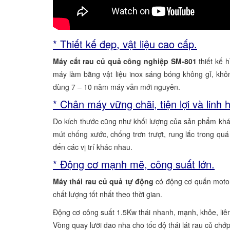
* Thiết kế đẹp, vật liệu cao cấp.
Máy cắt rau củ quả công nghiệp SM-801
thiết kế 
máy làm bằng vật liệu inox sáng bóng không gỉ, kh
dùng 7 – 10 năm máy vẫn mới nguyên.
* Chân máy vững chãi, tiện lợi và linh 
Do kích thước cũng như khối lượng của sản phẩm khá l
mút chống xước, chống trơn trượt, rung lắc trong qu
đến các vị trí khác nhau.
* Động cơ mạnh mẽ, công suất lớn.
Máy thái rau củ quả tự động
có động cơ quấn motor
chất lượng tốt nhất theo thời gian.
Động cơ công suất 1.5Kw thái nhanh, mạnh, khỏe, liên 
Vòng quay lưỡi dao nha cho tốc độ thái lát rau củ ch