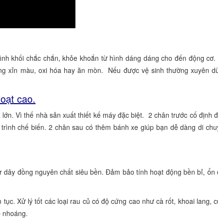
hình khối chắc chắn, khỏe khoắn từ hình dáng dáng cho đến động cơ.
ông xỉn màu, oxi hóa hay ăn mòn. Nếu được vệ sinh thường xuyên d
hoạt cao.
ớn. Vì thế nhà sản xuất thiết kế máy đặc biệt. 2 chân trước cố định 
á trình chế biến. 2 chân sau có thêm bánh xe giúp bạn dễ dàng di ch
 dây đồng nguyên chất siêu bền. Đảm bảo tính hoạt động bền bỉ, ổn 
tục. Xử lý tốt các loại rau củ có độ cứng cao như cà rốt, khoai lang,
ớp nhoáng.