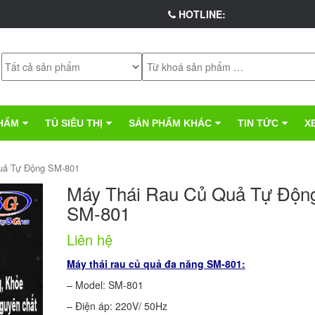
HOTLINE:
HẨM
TỦ SIÊU THỊ
SẢN PHẨM KHÁC
TIN TỨC
X
uả Tự Động SM-801
Máy Thái Rau Củ Quả Tự Độn
SM-801
Liên hệ
Máy thái rau củ quả đa năng SM-801:
– Model: SM-801
– Điện áp: 220V/ 50Hz