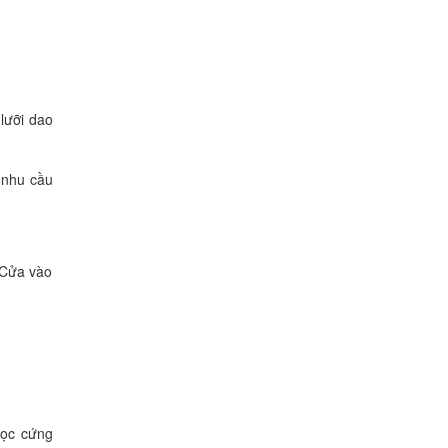
 lưỡi dao
o nhu cầu
 Cửa vào
bọc cứng