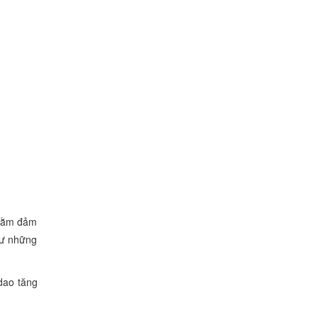
nhằm đảm
hư những
 dao tăng