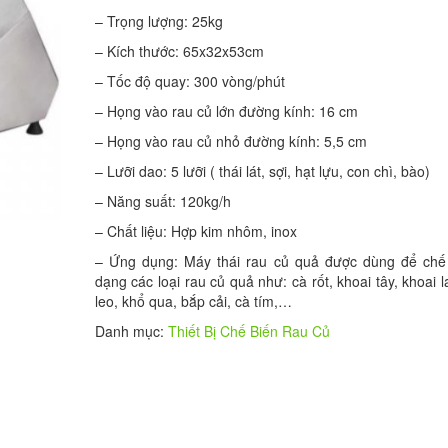
– Trọng lượng: 25kg
– Kích thước: 65x32x53cm
– Tốc độ quay: 300 vòng/phút
– Họng vào rau củ lớn đường kính: 16 cm
– Họng vào rau củ nhỏ đường kính: 5,5 cm
– Lưỡi dao: 5 lưỡi ( thái lát, sợi, hạt lựu, con chì, bào)
– Năng suất: 120kg/h
– Chất liệu: Hợp kim nhôm, inox
– Ứng dụng: Máy thái rau củ quả được dùng để chế
dạng các loại rau củ quả như: cà rốt, khoai tây, khoai 
leo, khổ qua, bắp cải, cà tím,…
Danh mục:
Thiết Bị Chế Biến Rau Củ