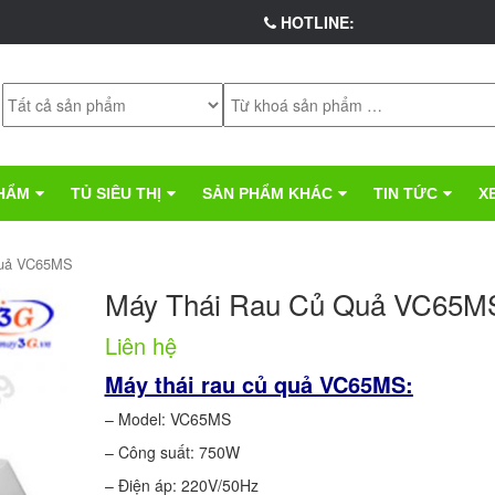
HOTLINE:
HẨM
TỦ SIÊU THỊ
SẢN PHẨM KHÁC
TIN TỨC
X
Quả VC65MS
Máy Thái Rau Củ Quả VC65M
Liên hệ
Máy thái rau củ quả VC65MS:
– Model: VC65MS
– Công suất: 750W
– Điện áp: 220V/50Hz