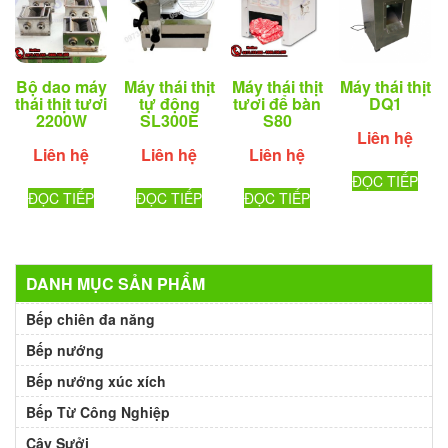
Bộ dao máy
Máy thái thịt
Máy thái thịt
Máy thái thịt
thái thịt tươi
tự động
tươi để bàn
DQ1
2200W
SL300E
S80
Liên hệ
Liên hệ
Liên hệ
Liên hệ
ĐỌC TIẾP
ĐỌC TIẾP
ĐỌC TIẾP
ĐỌC TIẾP
DANH MỤC SẢN PHẨM
Bếp chiên đa năng
Bếp nướng
Bếp nướng xúc xích
Bếp Từ Công Nghiệp
Cây Sưởi