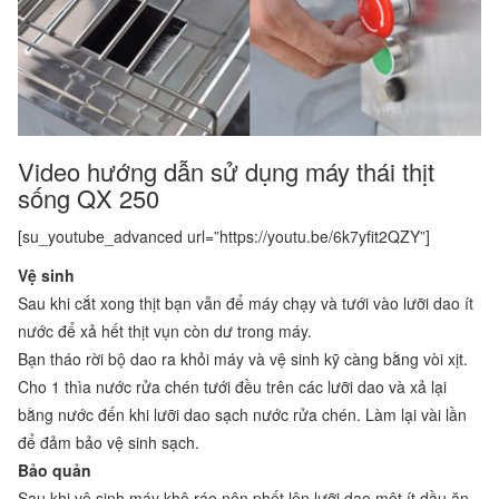
Video hướng dẫn sử dụng máy thái thịt
sống QX 250
[su_youtube_advanced url=”https://youtu.be/6k7yfit2QZY”]
Vệ sinh
Sau khi cắt xong thịt bạn vẫn để máy chạy và tưới vào lưỡi dao ít
nước để xả hết thịt vụn còn dư trong máy.
Bạn tháo rời bộ dao ra khỏi máy và vệ sinh kỹ càng bằng vòi xịt.
Cho 1 thìa nước rửa chén tưới đều trên các lưỡi dao và xả lại
bằng nước đến khi lưỡi dao sạch nước rửa chén. Làm lại vài lần
để đảm bảo vệ sinh sạch.
Bảo quản
Sau khi vệ sinh máy khô ráo nên phết lên lưỡi dao một ít dầu ăn