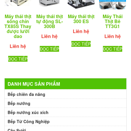
Máy thái thịt
Máy thái thịt
Máy thái thịt
Máy Thái
sống chín
tự động SL-
300 ES
Thịt Bê
TX85S Thay
300B
TT3G1
được lưỡi
Liên hệ
dao
Liên hệ
Liên hệ
ĐỌC TIẾP
Liên hệ
ĐỌC TIẾP
ĐỌC TIẾP
ĐỌC TIẾP
DANH MỤC SẢN PHẨM
Bếp chiên đa năng
Bếp nướng
Bếp nướng xúc xích
Bếp Từ Công Nghiệp
Cây Sưởi