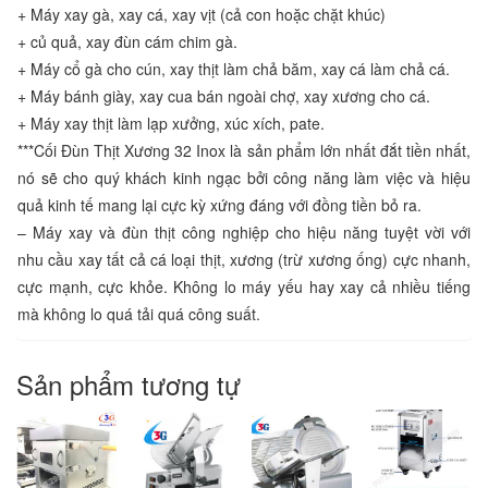
+ Máy xay gà, xay cá, xay vịt (cả con hoặc chặt khúc)
+ củ quả, xay đùn cám chim gà.
+ Máy cổ gà cho cún, xay thịt làm chả băm, xay cá làm chả cá.
+ Máy bánh giày, xay cua bán ngoài chợ, xay xương cho cá.
+ Máy xay thịt làm lạp xưởng, xúc xích, pate.
***Cối Đùn Thịt Xương 32 Inox là sản phẩm lớn nhất đắt tiền nhất,
nó sẽ cho quý khách kinh ngạc bởi công năng làm việc và hiệu
quả kinh tế mang lại cực kỳ xứng đáng với đồng tiền bỏ ra.
– Máy xay và đùn thịt công nghiệp cho hiệu năng tuyệt vời với
nhu cầu xay tất cả cá loại thịt, xương (trừ xương ống) cực nhanh,
cực mạnh, cực khỏe. Không lo máy yếu hay xay cả nhiều tiếng
mà không lo quá tải quá công suất.
Sản phẩm tương tự