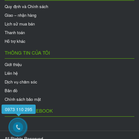
Quy định và Chính sách
Giao – nhận hàng
Lịch sử mua bán
Thanh toán
Hỗ trợ khác
THÔNG TIN CỦA TÔI
Giới thiệu
Liên hệ
Dịch vụ chăm sóc
Bản đồ
Chính sách bảo mật
0973 110 295
FANPAGE FACEBOOK
All Rights Reserved.