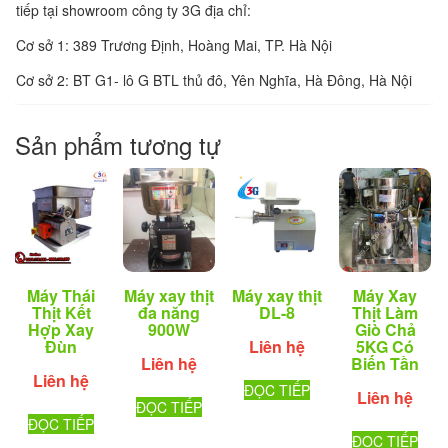
tiếp tại showroom công ty 3G địa chỉ:
Cơ sở 1: 389 Trương Định, Hoàng Mai, TP. Hà Nội
Cơ sở 2: BT G1- lô G BTL thủ đô, Yên Nghĩa, Hà Đông, Hà Nội
Sản phẩm tương tự
Máy Thái
Máy xay thịt
Máy xay thịt
Máy Xay
Thịt Kết
đa năng
DL-8
Thịt Làm
Hợp Xay
900W
Giò Chả
Đùn
Liên hệ
5KG Có
Liên hệ
Biến Tần
Liên hệ
ĐỌC TIẾP
Liên hệ
ĐỌC TIẾP
ĐỌC TIẾP
ĐỌC TIẾP