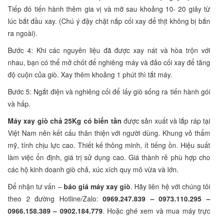
Tiếp đó tiến hành thêm gia vị và mỡ sau khoảng 10- 20 giây từ
lúc bắt đầu xay. (Chú ý đậy chặt nắp cối xay để thịt không bị bắn
ra ngoài).
Bước 4: Khi các nguyên liệu đã được xay nát và hòa trộn với
nhau, bạn có thể mở chốt để nghiêng máy và đảo cối xay để tăng
độ cuộn của giò. Xay thêm khoảng 1 phút thì tắt máy.
Bước 5: Ngắt điện và nghiêng cối để lấy giò sống ra tiến hành gói
và hấp.
Máy xay giò chả 25Kg có biến tần
được sản xuất và lắp ráp tại
Việt Nam nên kết cấu thân thiện với người dùng. Khung vỏ thẩm
mỹ, tính chịu lực cao. Thiết kế thông minh, ít tiếng ồn. Hiệu suất
làm việc ổn định, giá trị sử dụng cao. Giá thành rẻ phù hợp cho
các hộ kinh doanh giò chả, xúc xích quy mô vừa và lớn.
Để nhận tư vấn –
báo giá máy xay giò
. Hãy liên hệ với chúng tôi
theo 2 đường Hotline/Zalo:
0969.247.839 – 0973.110.295 –
0966.158.389 – 0902.184.779
. Hoặc ghé xem và mua máy trực