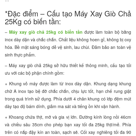
*Đặc điểm – Cấu tạo Máy Xay Giò Chả
25Kg có biến tần:
–
Máy xay giò chả 25kg có biến tần
được làm toàn bộ bằng
inox dày dặn và chắc chắn. Chất liệu không hoen gỉ, không bị oxy
hóa. Bề mặt sáng bóng dễ vệ sinh, lau chùi. Đảm bảo an toàn vệ
sinh thực phẩm.
– Máy xay giò chả 25kg sở hữu thiết kế thông minh, cấu tạo tối
ưu với các bộ phận chính gồm:
+ Khung vỏ máy được làm từ inox dày dặn. Khung dạng khung
chữ A inox tạo bệ đỡ chắc chắn, chịu lực tốt, hạn chế rung giật
trong quá trình sử dụng. Phía dưới 4 chân khung có lớp đệm mút
dày tạo độ bám dính, giảm ma sát và tiếng ồn khi vận hành.
+ Khoang chứa thịt, mỡ và gia vị lớn. Đường kính lòng nồi 46cm
và chiều sâu 35cm cho phép bạn xay tối đa 25kg thịt/mẻ. Phía
trên có nắp đậy kín an toàn, sạch sẽ. Cối xay nghiêng tối đa 90