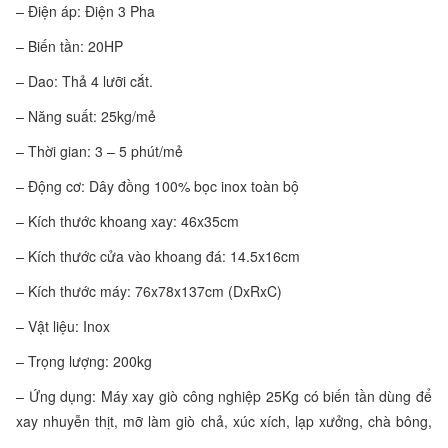
– Điện áp: Điện 3 Pha
– Biến tần: 20HP
– Dao: Thả 4 lưỡi cắt.
– Năng suất: 25kg/mẻ
– Thời gian: 3 – 5 phút/mẻ
– Động cơ: Dây đồng 100% bọc inox toàn bộ
– Kích thước khoang xay: 46x35cm
– Kích thước cửa vào khoang đá: 14.5x16cm
– Kích thước máy: 76x78x137cm (DxRxC)
– Vật liệu: Inox
– Trọng lượng: 200kg
– Ứng dụng: Máy xay giò công nghiệp 25Kg có biến tần dùng để
xay nhuyễn thịt, mỡ làm giò chả, xúc xích, lạp xưởng, chà bông,
…