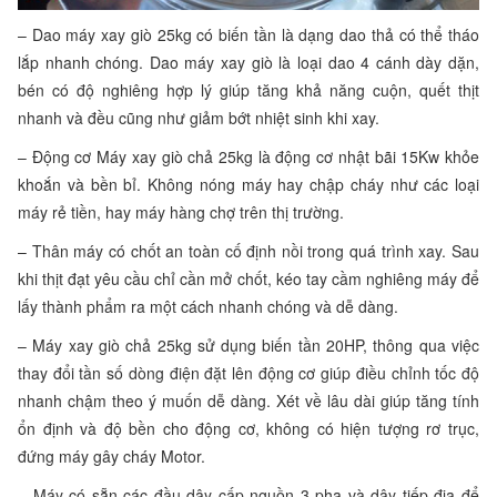
– Dao máy xay giò 25kg có biến tần là dạng dao thả có thể tháo
lắp nhanh chóng. Dao máy xay giò là loại dao 4 cánh dày dặn,
bén có độ nghiêng hợp lý giúp tăng khả năng cuộn, quết thịt
nhanh và đều cũng như giảm bớt nhiệt sinh khi xay.
– Động cơ Máy xay giò chả 25kg là động cơ nhật bãi 15Kw khỏe
khoắn và bền bỉ. Không nóng máy hay chập cháy như các loại
máy rẻ tiền, hay máy hàng chợ trên thị trường.
– Thân máy có chốt an toàn cố định nồi trong quá trình xay. Sau
khi thịt đạt yêu cầu chỉ cần mở chốt, kéo tay cầm nghiêng máy để
lấy thành phẩm ra một cách nhanh chóng và dễ dàng.
– Máy xay giò chả 25kg sử dụng biến tần 20HP, thông qua việc
thay đổi tần số dòng điện đặt lên động cơ giúp điều chỉnh tốc độ
nhanh chậm theo ý muốn dễ dàng. Xét về lâu dài giúp tăng tính
ổn định và độ bền cho động cơ, không có hiện tượng rơ trục,
đứng máy gây cháy Motor.
– Máy có sẵn các đầu dây cấp nguồn 3 pha và dây tiếp địa để