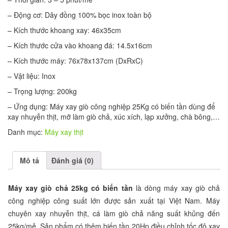
– Động cơ: Dây đồng 100% bọc inox toàn bộ
– Kích thước khoang xay: 46x35cm
– Kích thước cửa vào khoang đá: 14.5x16cm
– Kích thước máy: 76x78x137cm (DxRxC)
– Vật liệu: Inox
– Trọng lượng: 200kg
– Ứng dụng: Máy xay giò công nghiệp 25Kg có biến tần dùng để
xay nhuyễn thịt, mỡ làm giò chả, xúc xích, lạp xưởng, chà bông,…
Danh mục:
Máy xay thịt
Mô tả
Đánh giá (0)
Máy xay giò chả 25kg có biến tần
là dòng máy xay giò chả
công nghiệp công suất lớn được sản xuất tại Việt Nam. Máy
chuyên xay nhuyễn thịt, cá làm giò chả năng suất khủng đến
25kg/mẻ. Sản phẩm có thêm biến tần 20Hp điều chỉnh tốc độ xay