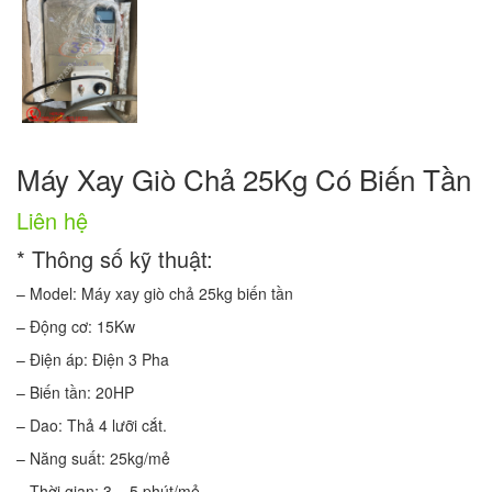
Máy Xay Giò Chả 25Kg Có Biến Tần
Liên hệ
* Thông số kỹ thuật:
– Model: Máy xay giò chả 25kg biến tần
– Động cơ: 15Kw
– Điện áp: Điện 3 Pha
– Biến tần: 20HP
– Dao: Thả 4 lưỡi cắt.
– Năng suất: 25kg/mẻ
– Thời gian: 3 – 5 phút/mẻ