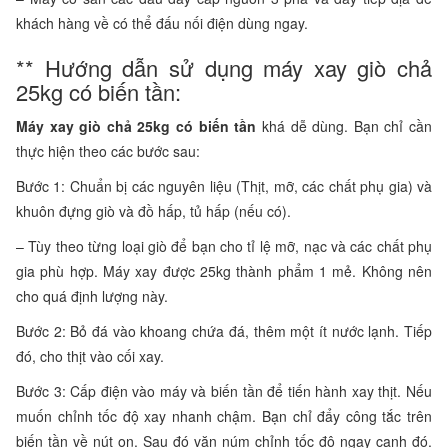
khách hàng về có thể đấu nối điện dùng ngay.
** Hướng dẫn sử dụng máy xay giò chả
25kg có biến tần:
Máy xay giò chả 25kg có biến tần
khá dễ dùng. Bạn chỉ cần
thực hiện theo các bước sau:
Bước 1: Chuẩn bị các nguyên liệu (Thịt, mỡ, các chất phụ gia) và
khuôn đựng giò và đồ hấp, tủ hấp (nếu có).
– Tùy theo từng loại giò để bạn cho tỉ lệ mỡ, nạc và các chất phụ
gia phù hợp. Máy xay được 25kg thành phẩm 1 mẻ. Không nên
cho quá định lượng này.
Bước 2: Bỏ đá vào khoang chứa đá, thêm một ít nước lạnh. Tiếp
đó, cho thịt vào cối xay.
Bước 3: Cấp điện vào máy và biến tần để tiến hành xay thịt. Nếu
muốn chỉnh tốc độ xay nhanh chậm. Bạn chỉ đẩy công tắc trên
biến tần về nút on. Sau đó vặn núm chỉnh tốc độ ngay cạnh đó.