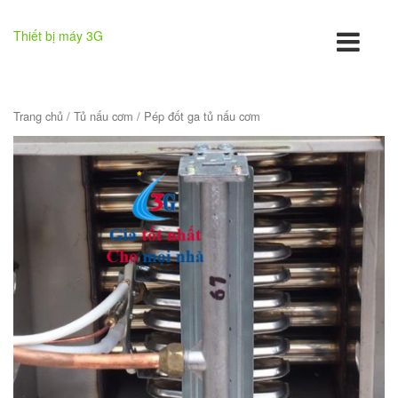
Thiết bị máy 3G
Trang chủ
/
Tủ nấu cơm
/ Pép đốt ga tủ nấu cơm