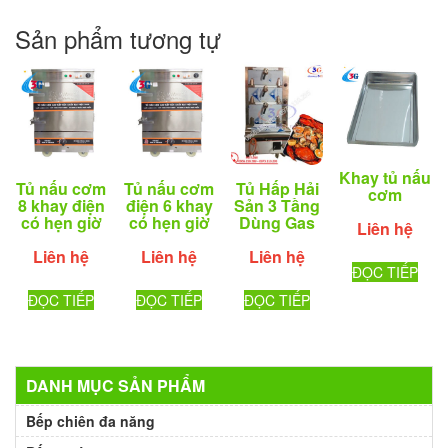
Sản phẩm tương tự
Khay tủ nấu
Tủ nấu cơm
Tủ nấu cơm
Tủ Hấp Hải
cơm
8 khay điện
điện 6 khay
Sản 3 Tầng
có hẹn giờ
có hẹn giờ
Dùng Gas
Liên hệ
Liên hệ
Liên hệ
Liên hệ
ĐỌC TIẾP
ĐỌC TIẾP
ĐỌC TIẾP
ĐỌC TIẾP
DANH MỤC SẢN PHẨM
Bếp chiên đa năng