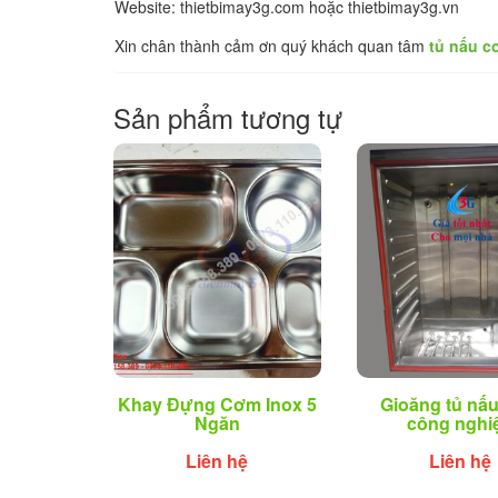
Website: thietbimay3g.com hoặc thietbimay3g.vn
Xin chân thành cảm ơn quý khách quan tâm
tủ nấu 
Sản phẩm tương tự
Khay Đựng Cơm Inox 5
Gioăng tủ nấ
Ngăn
công nghi
Liên hệ
Liên hệ