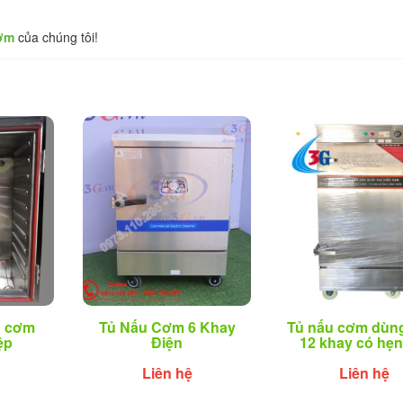
cơm
của chúng tôi!
u cơm
Tủ Nấu Cơm 6 Khay
Tủ nấu cơm dùng
ệp
Điện
12 khay có hẹn
Liên hệ
Liên hệ