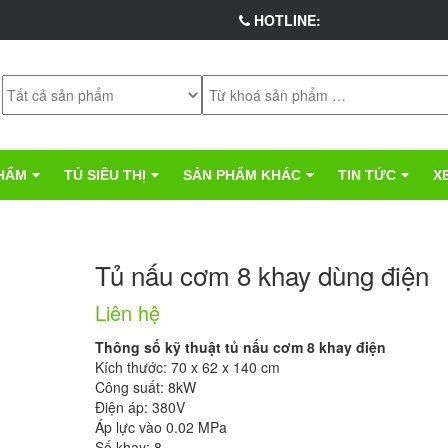
HOTLINE:
HẨM
TỦ SIÊU THỊ
SẢN PHẨM KHÁC
TIN TỨC
X
Tủ nấu cơm 8 khay dùng điện
Liên hệ
Thông số kỹ thuật tủ nấu cơm 8 khay điện
Kích thước: 70 x 62 x 140 cm
Công suất: 8kW
Điện áp: 380V
Áp lực vào 0.02 MPa
Số khay: 8