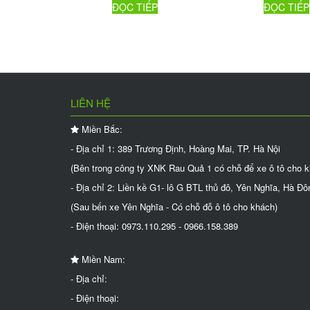
ĐỌC TIẾP
ĐỌC TIẾP
LIÊN HỆ
Miền Bắc:
- Địa chỉ 1: 389 Trương Định, Hoàng Mai, TP. Hà Nội
(Bên trong công ty XNK Rau Quả 1 có chỗ để xe ô tô cho 
- Địa chỉ 2: Liền kề G1- lô G BTL thủ đô, Yên Nghĩa, Hà Đô
(Sau bến xe Yên Nghĩa - Có chỗ đỗ ô tô cho khách)
- Điện thoại: 0973.110.295 - 0966.158.389
Miền Nam:
- Địa chỉ:
- Điện thoại: