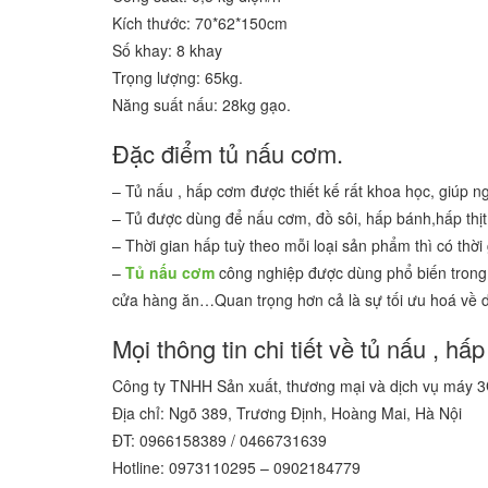
Kích thước: 70*62*150cm
Số khay: 8 khay
Trọng lượng: 65kg.
Năng suất nấu: 28kg gạo.
Đặc điểm tủ nấu cơm.
– Tủ nấu , hấp cơm được thiết kế rất khoa học, giúp ng
– Tủ được dùng để nấu cơm, đồ sôi, hấp bánh,hấp thịt 
– Thời gian hấp tuỳ theo mỗi loại sản phẩm thì có thờ
–
Tủ nấu cơm
công nghiệp được dùng phổ biến trong 
cửa hàng ăn…Quan trọng hơn cả là sự tối ưu hoá về di
Mọi thông tin chi tiết về tủ nấu , hấp
Công ty TNHH Sản xuất, thương mại và dịch vụ máy 
Địa chỉ: Ngõ 389, Trương Định, Hoàng Mai, Hà Nội
ĐT: 0966158389 / 0466731639
Hotline: 0973110295 – 0902184779