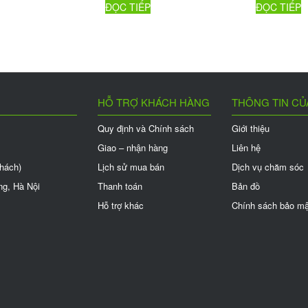
ĐỌC TIẾP
ĐỌC TIẾP
HỖ TRỢ KHÁCH HÀNG
THÔNG TIN CỦ
Quy định và Chính sách
Giới thiệu
Giao – nhận hàng
Liên hệ
khách)
Lịch sử mua bán
Dịch vụ chăm sóc
ng, Hà Nội
Thanh toán
Bản đồ
Hỗ trợ khác
Chính sách bảo mậ