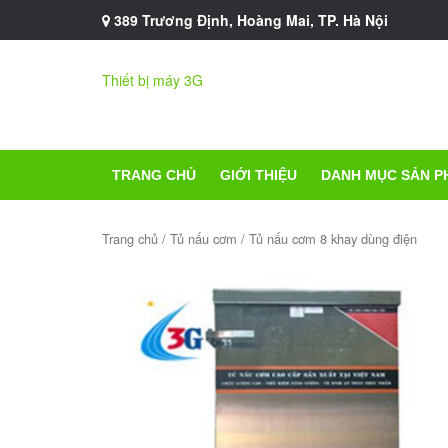
389 Trương Định, Hoàng Mai, TP. Hà Nội
Thiết bị máy 3G
TRANG CHỦ
GIỚI THIỆU
DANH MỤC SẢN P
Trang chủ
/
Tủ nấu cơm
/ Tủ nấu cơm 8 khay dùng điện