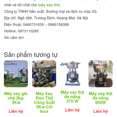
nhất và tốt nhất cho
máy xay thịt
.
Công ty TNHH Sản xuất, thương mại và dịch vụ máy 3G
Địa chỉ: Ngõ 389, Trương Định, Hoàng Mai, Hà Nội
Điện thoại: 0466731639 – 0966158389
Hotline: 0973110295
Xin cảm ơn!
Sản phẩm tương tự
Máy xay thịt
Máy xay giò
Máy Xay
Máy xay thịt
đa năng
chả 3kg-
Đùn Thịt
đa năng
370 W
3Kw
Công Suất
900W
3Kw Cối
Liên hệ
Liên hệ
Inox
Liên hệ