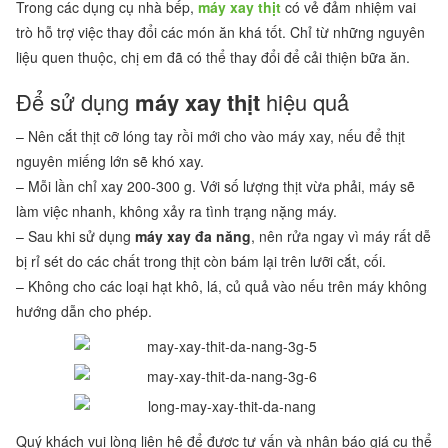
Trong các dụng cụ nhà bếp,
máy xay thịt
có vẻ đảm nhiệm vai
trò hỗ trợ việc thay đổi các món ăn khá tốt. Chỉ từ những nguyên
liệu quen thuộc, chị em đã có thể thay đổi để cải thiện bữa ăn.
Để sử dụng
máy xay thịt
hiệu quả
– Nên cắt thịt cỡ lóng tay rồi mới cho vào máy xay, nếu để thịt
nguyên miếng lớn sẽ khó xay.
– Mỗi lần chỉ xay 200-300 g. Với số lượng thịt vừa phải, máy sẽ
làm việc nhanh, không xảy ra tình trạng nặng máy.
– Sau khi sử dụng
máy xay đa năng
, nên rửa ngay vì máy rất dễ
bị rỉ sét do các chất trong thịt còn bám lại trên lưỡi cắt, cối.
– Không cho các loại hạt khô, lá, củ quả vào nếu trên máy không
hướng dẫn cho phép.
Quý khách vui lòng liên hệ để được tư vấn và nhận báo giá cụ thể