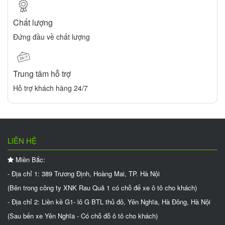
Chất lượng
Đứng đầu về chất lượng
Trung tâm hỗ trợ
Hỗ trợ khách hàng 24/7
LIÊN HỆ
Miền Bắc:
- Địa chỉ 1: 389 Trương Định, Hoàng Mai, TP. Hà Nội
(Bên trong công ty XNK Rau Quả 1 có chỗ để xe ô tô cho khách)
- Địa chỉ 2: Liền kề G1- lô G BTL thủ đô, Yên Nghĩa, Hà Đông, Hà Nội
(Sau bến xe Yên Nghĩa - Có chỗ đỗ ô tô cho khách)