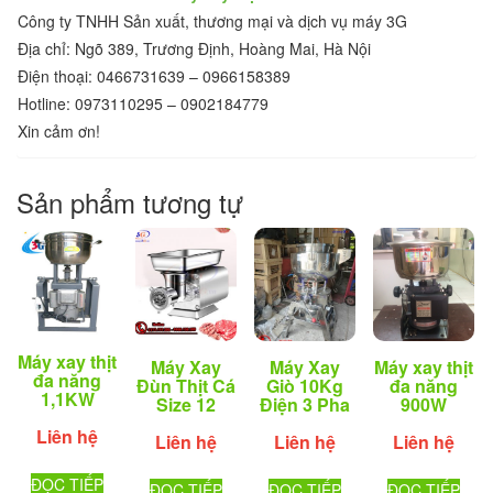
Công ty TNHH Sản xuất, thương mại và dịch vụ máy 3G
Địa chỉ: Ngõ 389, Trương Định, Hoàng Mai, Hà Nội
Điện thoại: 0466731639 – 0966158389
Hotline: 0973110295 – 0902184779
Xin cảm ơn!
Sản phẩm tương tự
Máy xay thịt
Máy Xay
Máy Xay
Máy xay thịt
đa năng
Đùn Thịt Cá
Giò 10Kg
đa năng
1,1KW
Size 12
Điện 3 Pha
900W
Liên hệ
Liên hệ
Liên hệ
Liên hệ
ĐỌC TIẾP
ĐỌC TIẾP
ĐỌC TIẾP
ĐỌC TIẾP