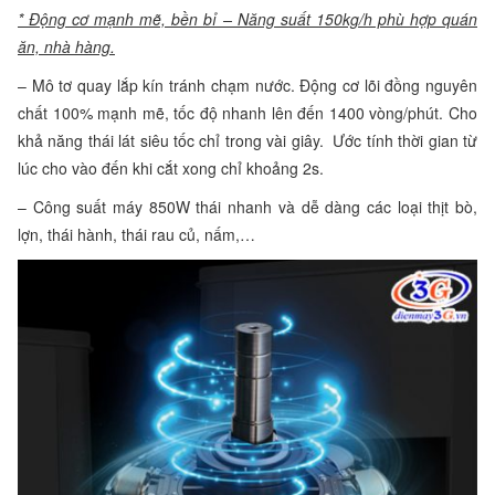
* Động cơ mạnh mẽ, bền bỉ – Năng suất 150kg/h phù hợp quán
ăn, nhà hàng.
– Mô tơ quay lắp kín tránh chạm nước. Động cơ lõi đồng nguyên
chất 100% mạnh mẽ, tốc độ nhanh lên đến 1400 vòng/phút. Cho
khả năng thái lát siêu tốc chỉ trong vài giây. Ước tính thời gian từ
lúc cho vào đến khi cắt xong chỉ khoảng 2s.
– Công suất máy 850W thái nhanh và dễ dàng các loại thịt bò,
lợn, thái hành, thái rau củ, nấm,…