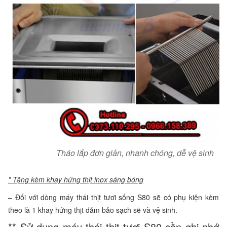
Tháo lắp đơn giản, nhanh chóng, dễ vệ sinh
* Tặng kèm khay hứng thịt inox sáng bóng
– Đối với dòng máy thái thịt tươi sống S80 sẽ có phụ kiện kèm
theo là 1 khay hứng thịt đảm bảo sạch sẽ và vệ sinh.
** Sử dụng máy thái thịt tươi S80 cần ghi nhớ