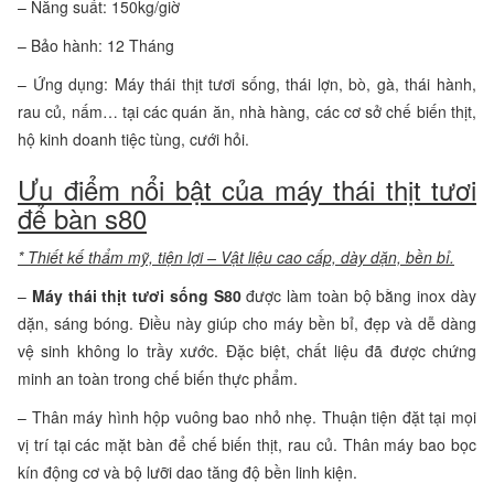
– Năng suất: 150kg/giờ
– Bảo hành: 12 Tháng
– Ứng dụng: Máy thái thịt tươi sống, thái lợn, bò, gà, thái hành,
rau củ, nấm… tại các quán ăn, nhà hàng, các cơ sở chế biến thịt,
hộ kinh doanh tiệc tùng, cưới hỏi.
Ưu điểm nổi bật của máy thái thịt tươi
để bàn s80
* Thiết kế thẩm mỹ, tiện lợi – Vật liệu cao cấp, dày dặn, bền bỉ.
–
Máy thái thịt tươi sống S80
được làm toàn bộ bằng inox dày
dặn, sáng bóng. Điều này giúp cho máy bền bỉ, đẹp và dễ dàng
vệ sinh không lo trầy xước. Đặc biệt, chất liệu đã được chứng
minh an toàn trong chế biến thực phẩm.
– Thân máy hình hộp vuông bao nhỏ nhẹ. Thuận tiện đặt tại mọi
vị trí tại các mặt bàn để chế biến thịt, rau củ. Thân máy bao bọc
kín động cơ và bộ lưỡi dao tăng độ bền linh kiện.