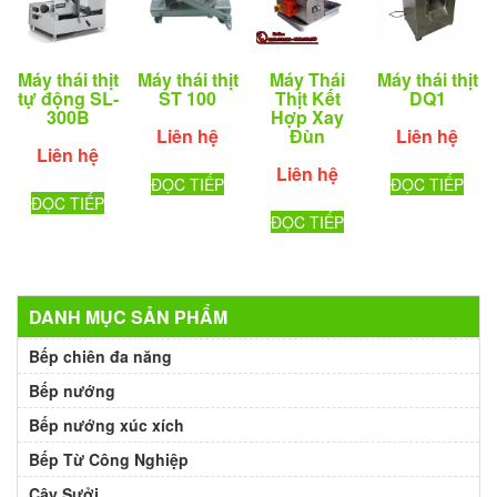
Máy thái thịt
Máy thái thịt
Máy Thái
Máy thái thịt
ST 100
tự động SL-
Thịt Kết
DQ1
300B
Hợp Xay
Liên hệ
Đùn
Liên hệ
Liên hệ
Liên hệ
ĐỌC TIẾP
ĐỌC TIẾP
ĐỌC TIẾP
ĐỌC TIẾP
DANH MỤC SẢN PHẨM
Bếp chiên đa năng
Bếp nướng
Bếp nướng xúc xích
Bếp Từ Công Nghiệp
Cây Sưởi