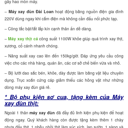
gây hao mòn máy.
–
Máy xay đùn Đài Loan
hoạt động bằng nguồn điện gia đình
220V dùng ngay khi cắm điện mà không cần đấu nối phức tạp.
– Công tắc bật/tắt lắp kín cạnh thân ấn dễ dàng.
–
Máy xay thịt cá
công suất 1100W khỏe giúp quá trình xay thịt,
xương, cổ cánh nhanh chóng.
– Năng suất xay cao lên đến 150kg/giờ. Đáp ứng yêu cầu công
việc cho các nhà hàng, quán ăn, các cơ sở chế biến vừa và nhỏ.
– Bộ lưỡi dao sắc bén, khỏe, dày được làm bằng vật liệu chuyên
dụng. Trục xoắn cứng cáp giảm thiểu các hỏng vặt như những
dòng máy xay đùn giá rẻ.
* Bộ phụ kiện sơ cua, tặng kèm của Máy
xay đùn thịt:
Ngoài 1 thân
máy xay đùn
đã đầy đủ linh kiện phụ kiện để hoạt
động ngay. Quý khách hàng còn được tặng kèm thêm 1 chày
nhựa đẩy thịt, 1 phễu nhồi thịt làm xúc xích, lạp sườn, 1 sàng và