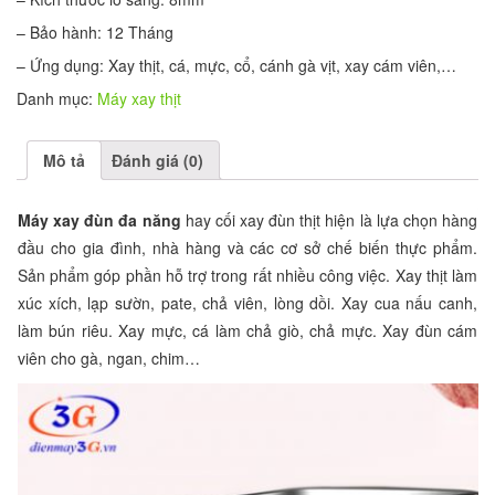
– Bảo hành: 12 Tháng
– Ứng dụng: Xay thịt, cá, mực, cổ, cánh gà vịt, xay cám viên,…
Danh mục:
Máy xay thịt
Mô tả
Đánh giá (0)
Máy xay đùn đa năng
hay cối xay đùn thịt hiện là lựa chọn hàng
đầu cho gia đình, nhà hàng và các cơ sở chế biến thực phẩm.
Sản phẩm góp phần hỗ trợ trong rất nhiều công việc. Xay thịt làm
xúc xích, lạp sườn, pate, chả viên, lòng dồi. Xay cua nấu canh,
làm bún riêu. Xay mực, cá làm chả giò, chả mực. Xay đùn cám
viên cho gà, ngan, chim…