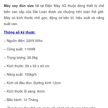
Máy xay đùn size 12
tại Điện Máy 3G thuộc dòng thiết bị chế
biến cao cấp của Đài Loan được ưa chuộng trên toàn thế giới.
Máy có kích thước nhỏ gọn, động cơ bền bỉ, hiệu suất và năng
suất cao.
Thông số kỹ thuật:
– Nguồn điện: 220V-50hz
– Công suất: 1100W
– Trọng lượng: 26.5kg
– Kích thước: 59 x 33 x 43 cm
– Năng suất: 150kg/h
– Kích cỡ đầu đùn: Đường kính 12cm
– Kích thước lỗ sàng: 8mm
– Bảo hành: 12 Tháng
– Ứng dụng: Xay thịt, cá, mực, cổ, cánh gà vịt, xay cám viên,…