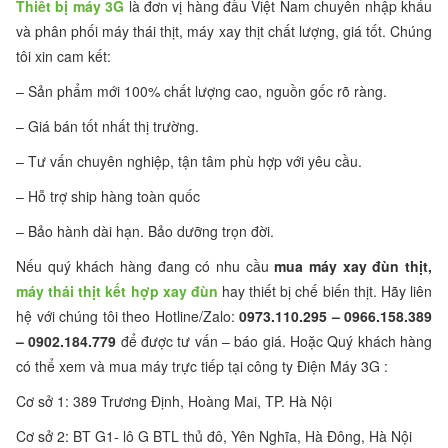
Thiết bị máy 3G
là đơn vị hàng đầu Việt Nam chuyên nhập khẩu
và phân phối máy thái thịt, máy xay thịt chất lượng, giá tốt. Chúng
tôi xin cam kết:
– Sản phẩm mới 100% chất lượng cao, nguồn gốc rõ ràng.
– Giá bán tốt nhất thị trường.
– Tư vấn chuyên nghiệp, tận tâm phù hợp với yêu cầu.
– Hỗ trợ ship hàng toàn quốc
– Bảo hành dài hạn. Bảo dưỡng trọn đời.
Nếu quý khách hàng đang có nhu cầu
mua máy xay đùn thịt,
máy thái thịt kết hợp xay đùn
hay thiết bị chế biến thịt. Hãy liên
hệ với chúng tôi theo Hotline/Zalo:
0973.110.295 – 0966.158.389
– 0902.184.779
để được tư vấn – báo giá. Hoặc Quý khách hàng
có thể xem và mua máy trực tiếp tại công ty Điện Máy 3G :
Cơ sở 1: 389 Trương Định, Hoàng Mai, TP. Hà Nội
Cơ sở 2: BT G1- lô G BTL thủ đô, Yên Nghĩa, Hà Đông, Hà Nội