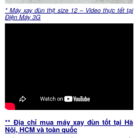
* Máy xay đùn thịt size 12 – Video thực tết tại
Điện Máy 3G
** Địa chỉ mua máy xay đùn tốt tại Hà
Nội, HCM và toàn quốc