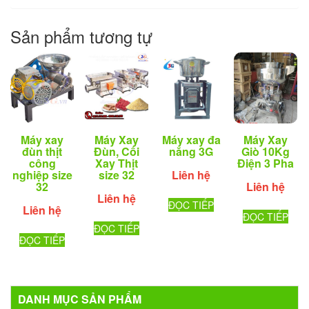
Sản phẩm tương tự
Máy xay đa
Máy xay
Máy Xay
Máy Xay
năng 3G
đùn thịt
Đùn, Cối
Giò 10Kg
công
Xay Thịt
Điện 3 Pha
Liên hệ
nghiệp size
size 32
32
Liên hệ
Liên hệ
ĐỌC TIẾP
Liên hệ
ĐỌC TIẾP
ĐỌC TIẾP
ĐỌC TIẾP
DANH MỤC SẢN PHẨM