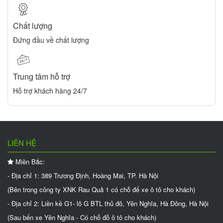
Chất lượng
Đứng đầu về chất lượng
Trung tâm hỗ trợ
Hỗ trợ khách hàng 24/7
LIÊN HỆ
Miền Bắc:
- Địa chỉ 1: 389 Trương Định, Hoàng Mai, TP. Hà Nội
(Bên trong công ty XNK Rau Quả 1 có chỗ để xe ô tô cho khách)
- Địa chỉ 2: Liền kề G1- lô G BTL thủ đô, Yên Nghĩa, Hà Đông, Hà Nội
(Sau bến xe Yên Nghĩa - Có chỗ đỗ ô tô cho khách)