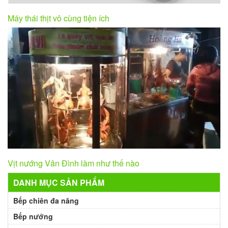
Máy thái thịt vô cùng tiện ích
Vịt nướng Vân Đình làm như thế nào
DANH MỤC SẢN PHẨM
Bếp chiên đa năng
Bếp nướng