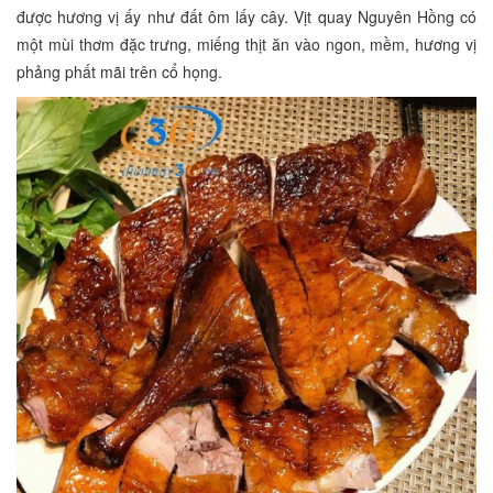
được hương vị ấy như đất ôm lấy cây. Vịt quay Nguyên Hồng có
một mùi thơm đặc trưng, miếng thịt ăn vào ngon, mềm, hương vị
phảng phất mãi trên cổ họng.