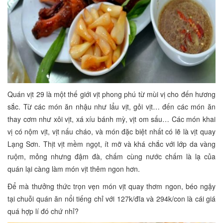
Quán vịt 29 là một thế giới vịt phong phú từ mùi vị cho đến hương
sắc. Từ các món ăn nhậu như lẩu vịt, gỏi vịt… đến các món ăn
thay cơm như xôi vịt, xá xíu bánh mỳ, vịt om sấu… Các món khai
vị có nộm vịt, vịt nấu cháo, và món đặc biệt nhất có lẽ là vịt quay
Lạng Sơn. Thịt vịt mềm ngọt, ít mỡ và khá chắc với lớp da vàng
ruộm, mỏng nhưng đậm đà, chấm cùng nước chấm là lạ của
quán lại càng làm món vịt thêm ngon hơn.
Để mà thưởng thức trọn vẹn món vịt quay thơm ngon, béo ngậy
tại chuỗi quán ăn nổi tiếng chỉ với 127k/đĩa và 294k/con là cái giá
quá hợp lí đó chứ nhỉ?