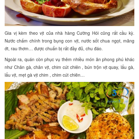
Gia vị kèm theo vịt của nhà hàng Cường Hói cũng rất cầu kỳ.
Nước chấm chính trong bụng con vịt, nước sốt chua ngọt, măng
ớt, rau thơm… được chuẩn bị rất đầy đủ, chu đáo.
Ngoài ra, quán còn phục vụ thêm nhiều món ăn phong phú khác
như Chân gà, chân vịt, chim cút chiên , bún trộn vịt quay, lẩu gà,
lẩu vịt, mẹt gà vịt chim , chim cút chiên…