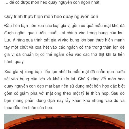
….để có được món heo quay nguyên con ngon nhất.
Quy trình thực hiện món heo quay nguyên con
Đầu tiên bạn nên xoa các loại gia vị gồm có quả mắc mật khô đã
được ngâm qua nước, muối, mì chính vào trong bụng của lợn.
Lưu ý rằng quá trình xát gia vị vào bụng lợn bạn thực hiện mạnh
tay một chút và xoa hết vào các ngách có thể trong thân lợn để
gia vị đã chuẩn bị có thể ngấm đều vào các thớ thịt khi ta tiến
hành quay.
Xoa gia vị xong bạn tiếp tục nhồi lá mắc mật đã chần qua nước
sôi vào bụng của lợn và khâu kín lại. Chú ý rằng để món heo
quay nguyên con đẹp mắt bạn nên sử dụng một hỗn hợp đặc biệt
gồm có giấm pha với mật ong theo một tỷ lệ thích hợp. Sau đó
bạn mang phần dung dịch này lấy khăn khô nhúng vào đó và
thoa đều lên thân của heo.