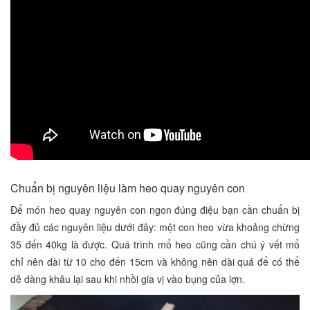
Chuẩn bị nguyên liệu làm heo quay nguyên con
Để món heo quay nguyên con ngon đúng điệu bạn cần chuẩn bị
đầy đủ các nguyên liệu dưới đây: một con heo vừa khoảng chừng
35 đến 40kg là được. Quá trình mổ heo cũng cần chú ý vết mổ
chỉ nên dài từ 10 cho đến 15cm và không nên dài quá để có thể
dễ dàng khâu lại sau khi nhồi gia vị vào bụng của lợn.