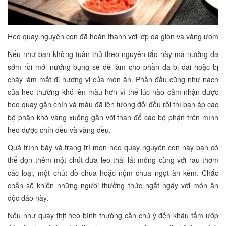
Heo quay nguyên con đã hoàn thành với lớp da giòn và vàng ươm
Nếu như bạn không tuân thủ theo nguyên tắc này mà nướng da
sớm rồi mới nướng bụng sẽ dễ làm cho phần da bị dai hoặc bị
cháy làm mất đi hương vị của món ăn. Phần đầu cũng như nách
của heo thường khó lên màu hơn vì thế lúc nào cảm nhận được
heo quay gần chín và màu đã lên tương đối đều rồi thì bạn áp các
bộ phận khó vàng xuống gần với than để các bộ phận trên mình
heo được chín đều và vàng đều.
Quá trình bày và trang trí món heo quay nguyên con này bạn có
thể dọn thêm một chút dưa leo thái lát mỏng cùng với rau thơm
các loại, một chút đồ chua hoặc nộm chua ngọt ăn kèm. Chắc
chắn sẽ khiến những người thưởng thức ngất ngây với món ăn
độc đáo này.
Nếu như quay thịt heo bình thường cần chú ý đến khâu tẩm ướp