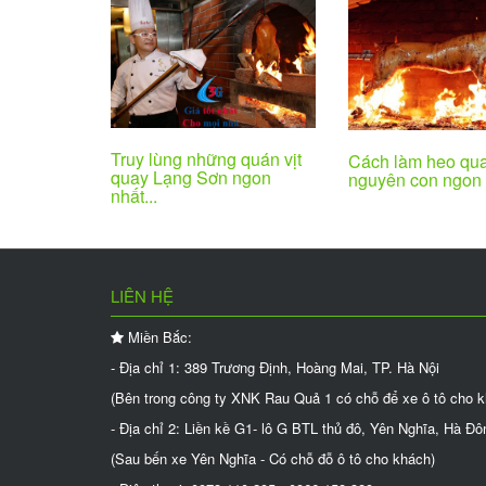
Truy lùng những quán vịt
Cách làm heo qu
quay Lạng Sơn ngon
nguyên con ngon 
nhất...
LIÊN HỆ
Miền Bắc:
- Địa chỉ 1: 389 Trương Định, Hoàng Mai, TP. Hà Nội
(Bên trong công ty XNK Rau Quả 1 có chỗ để xe ô tô cho 
- Địa chỉ 2: Liền kề G1- lô G BTL thủ đô, Yên Nghĩa, Hà Đô
(Sau bến xe Yên Nghĩa - Có chỗ đỗ ô tô cho khách)