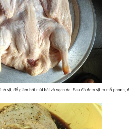
mình vịt, để giảm bớt mùi hôi và sạch da. Sau đó đem vịt ra mổ phanh, 