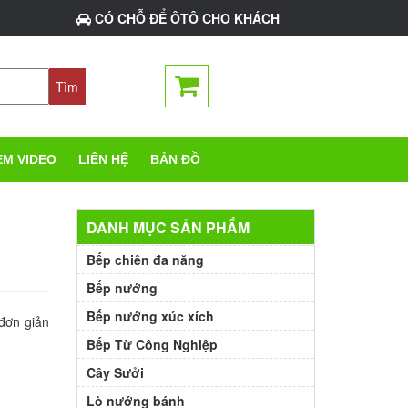
CÓ CHỖ ĐỂ ÔTÔ CHO KHÁCH
EM VIDEO
LIÊN HỆ
BẢN ĐỒ
DANH MỤC SẢN PHẨM
Bếp chiên đa năng
Bếp nướng
Bếp nướng xúc xích
 đơn giản
Bếp Từ Công Nghiệp
Cây Sưởi
Lò nướng bánh