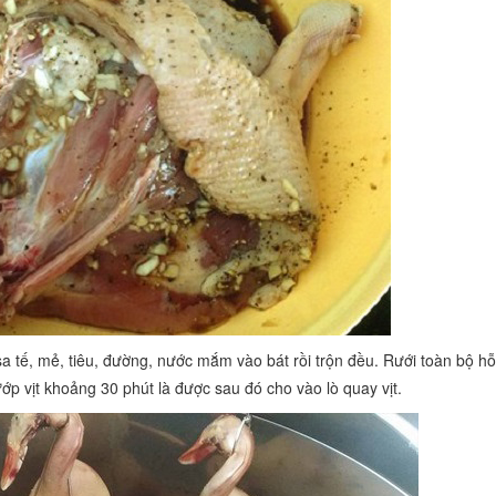
 sa tế, mẻ, tiêu, đường, nước mắm vào bát rồi trộn đều. Rưới toàn bộ h
ướp vịt khoảng 30 phút là được sau đó cho vào lò quay vịt.