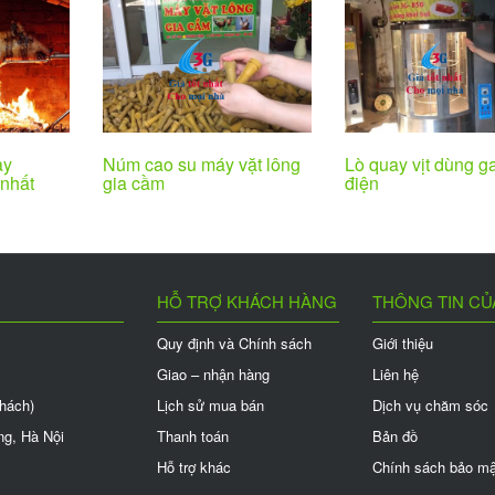
Lò quay vịt dùng g
ay
Núm cao su máy vặt lông
điện
nhất
gia cầm
HỖ TRỢ KHÁCH HÀNG
THÔNG TIN CỦ
Quy định và Chính sách
Giới thiệu
Giao – nhận hàng
Liên hệ
khách)
Lịch sử mua bán
Dịch vụ chăm sóc
ng, Hà Nội
Thanh toán
Bản đồ
Hỗ trợ khác
Chính sách bảo mậ