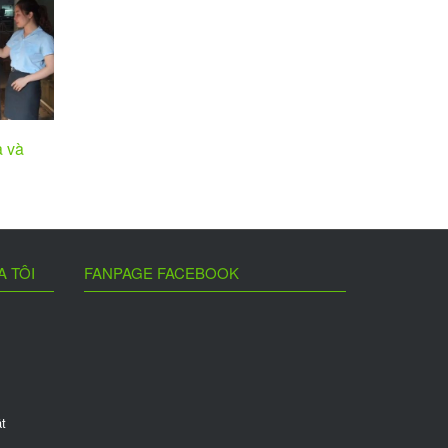
a và
A TÔI
FANPAGE FACEBOOK
t