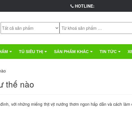
HOTLINE:
HẨM
TỦ SIÊU THỊ
SẢN PHẨM KHÁC
TIN TỨC
X
nào
ư thế nào
 đình, với những miếng thịt vịt nướng thơm ngon hấp dẫn và cách làm