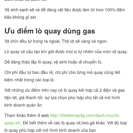
Vệ sinh sạch sẽ và dễ dàng vật liệu được làm từ inox 100% đảm
bảo không gỉ sét
Ưu điểm lò quay dùng gas
Vịt chín đều từ trong ra ngoài, Thịt vịt sẽ vàng và ngon,
Lò quay vịt cấu tạo kín giữ được mùi vị tự nhiên của món vịt quay.
Dễ dàng tháo lắp lò quay, vệ sinh hoặc di chuyển lò.
Chi phí đầu tư ban đầu rẻ, chi phí cho từng mẻ quay cũng tiết
kiệm nhất trong các loại lò.
Với những ưu điểm trên nay có lò quay kết hợp cả 2 điện và gas
tiện lợi, giá thành tốt. sự lựa chọn phù hợp cho tất cả mô hình
kinh doanh quán ăn
Tham khảo thêm ở web
http://thietbimay3g.com/danh-muc/lo-
quay-vit/
.
Để biết thêm về các lò quay vịt,heo,gà khác. Với đủ loại
lò quay phù hợp với mô hình kinh doanh của bạn