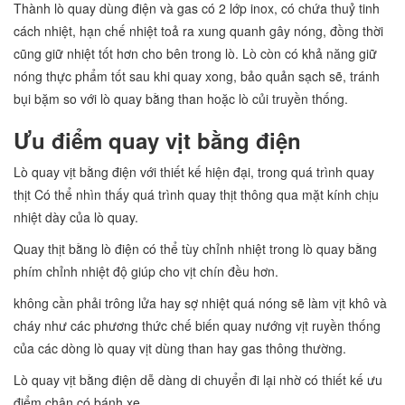
Thành lò quay dùng điện và gas có 2 lớp inox, có chứa thuỷ tinh
cách nhiệt, hạn chế nhiệt toả ra xung quanh gây nóng, đồng thời
cũng giữ nhiệt tốt hơn cho bên trong lò. Lò còn có khả năng giữ
nóng thực phẩm tốt sau khi quay xong, bảo quản sạch sẽ, tránh
bụi bặm so với lò quay bằng than hoặc lò củi truyền thống.
Ưu điểm quay vịt bằng điện
Lò quay vịt bằng điện với thiết kế hiện đại, trong quá trình quay
thịt Có thể nhìn thấy quá trình quay thịt thông qua mặt kính chịu
nhiệt dày của lò quay.
Quay thịt bằng lò điện có thể tùy chỉnh nhiệt trong lò quay bằng
phím chỉnh nhiệt độ giúp cho vịt chín đều hơn.
không cần phải trông lửa hay sợ nhiệt quá nóng sẽ làm vịt khô và
cháy như các phương thức chế biến quay nướng vịt ruyền thống
của các dòng lò quay vịt dùng than hay gas thông thường.
Lò quay vịt bằng điện dễ dàng di chuyển đi lại nhờ có thiết kế ưu
điểm chân có bánh xe.