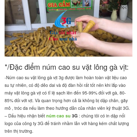
*/Đặc điểm núm cao su vặt lông gà vịt:
-Núm cao su vặt lông gà vịt 3g được làm hoàn toàn vật liệu cao
su tự nhiên, có độ dẻo dai và độ đàn hồi rất tốt nên khi lắp vào
máy vặt lông gà vịt có tỉ lệ sạch lên đến 95-99% đối với gà, 80-
85% đối với vịt. Và quan trọng hơn cả là không bị dập chân, gãy
mỏ , tróc da nếu làm theo hướng dẫn của nhân viên kỹ thuật 3G.
– Dấu hiệu nhận biết
núm cao su
3G
: chúng tôi có in dập nổi
logo của công ty 3G để tránh nhầm lẫn với hàng kém chất lượng
trên thị trường.