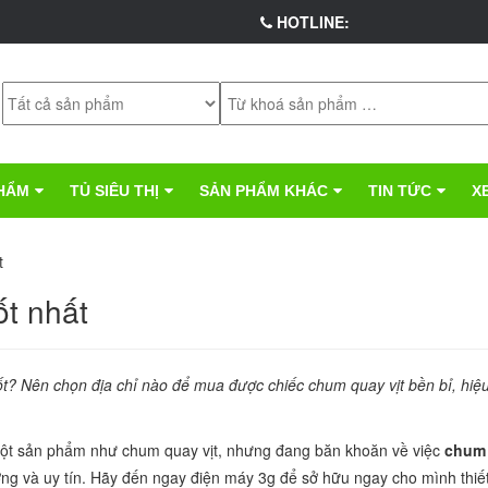
HOTLINE:
HẨM
TỦ SIÊU THỊ
SẢN PHẨM KHÁC
TIN TỨC
X
t
ốt nhất
ốt? Nên chọn địa chỉ nào để mua được chiếc chum quay vịt bền bỉ, hiệu
một sản phẩm như chum quay vịt, nhưng đang băn khoăn về việc
chum
g và uy tín. Hãy đến ngay điện máy 3g để sở hữu ngay cho mình thiết