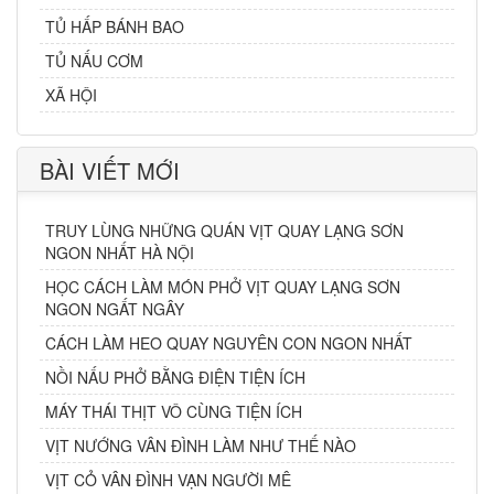
TỦ HẤP BÁNH BAO
TỦ NẤU CƠM
XÃ HỘI
BÀI VIẾT MỚI
TRUY LÙNG NHỮNG QUÁN VỊT QUAY LẠNG SƠN
NGON NHẤT HÀ NỘI
HỌC CÁCH LÀM MÓN PHỞ VỊT QUAY LẠNG SƠN
NGON NGẤT NGÂY
CÁCH LÀM HEO QUAY NGUYÊN CON NGON NHẤT
NỒI NẤU PHỞ BẰNG ĐIỆN TIỆN ÍCH
MÁY THÁI THỊT VÔ CÙNG TIỆN ÍCH
VỊT NƯỚNG VÂN ĐÌNH LÀM NHƯ THẾ NÀO
VỊT CỎ VÂN ĐÌNH VẠN NGƯỜI MÊ