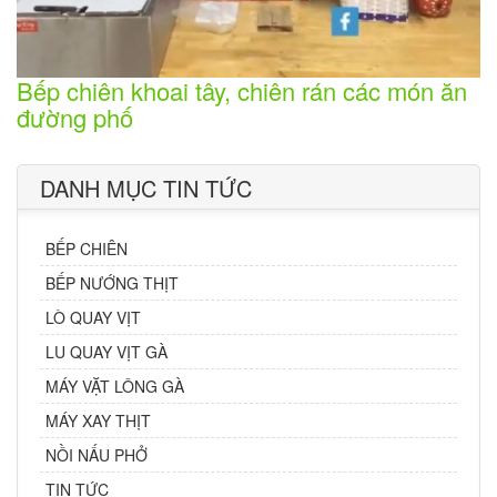
Bếp chiên khoai tây, chiên rán các món ăn
đường phố
DANH MỤC TIN TỨC
BẾP CHIÊN
BẾP NƯỚNG THỊT
LÒ QUAY VỊT
LU QUAY VỊT GÀ
MÁY VẶT LÔNG GÀ
MÁY XAY THỊT
NỒI NẤU PHỞ
TIN TỨC