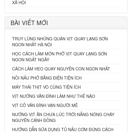
XÃ HỘI
BÀI VIẾT MỚI
TRUY LÙNG NHỮNG QUÁN VỊT QUAY LẠNG SƠN
NGON NHẤT HÀ NỘI
HỌC CÁCH LÀM MÓN PHỞ VỊT QUAY LẠNG SƠN
NGON NGẤT NGÂY
CÁCH LÀM HEO QUAY NGUYÊN CON NGON NHẤT
NỒI NẤU PHỞ BẰNG ĐIỆN TIỆN ÍCH
MÁY THÁI THỊT VÔ CÙNG TIỆN ÍCH
VỊT NƯỚNG VÂN ĐÌNH LÀM NHƯ THẾ NÀO
VỊT CỎ VÂN ĐÌNH VẠN NGƯỜI MÊ
NƯỚNG VỊT ĂN CHƯA LÚC TRỜI NẮNG NÓNG CHÁY
NGUYÊN CÁNH ĐỒNG
HƯỚNG DẪN SỬA DỤNG TỦ NẤU CƠM ĐÚNG CÁCH