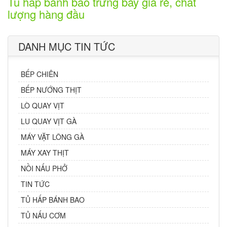
Tủ hấp bánh bao trưng bày giá rẻ, chất
lượng hàng đầu
DANH MỤC TIN TỨC
BẾP CHIÊN
BẾP NƯỚNG THỊT
LÒ QUAY VỊT
LU QUAY VỊT GÀ
MÁY VẶT LÔNG GÀ
MÁY XAY THỊT
NỒI NẤU PHỞ
TIN TỨC
TỦ HẤP BÁNH BAO
TỦ NẤU CƠM